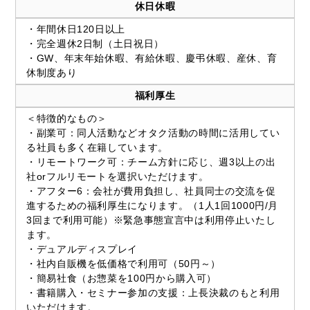
休日休暇
・年間休日120日以上
・完全週休2日制（土日祝日）
・GW、年末年始休暇、有給休暇、慶弔休暇、産休、育
休制度あり
福利厚生
＜特徴的なもの＞
・副業可：同人活動などオタク活動の時間に活用してい
る社員も多く在籍しています。
・リモートワーク可：チーム方針に応じ、週3以上の出
社orフルリモートを選択いただけます。
・アフター6：会社が費用負担し、社員同士の交流を促
進するための福利厚生になります。（1人1回1000円/月
3回まで利用可能）※緊急事態宣言中は利用停止いたし
ます。
・デュアルディスプレイ
・社内自販機を低価格で利用可（50円～）
・簡易社食（お惣菜を100円から購入可）
・書籍購入・セミナー参加の支援：上長決裁のもと利用
いただけます。