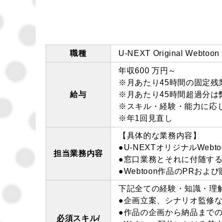
職種
U-NEXT Original Web
年収600 万円～
※月あたり45時間の固定残業代
給与
※月あたり45時間超過分
※スキル・経験・能力に応
※年1回見直し
【具体的な業務内容】
●U-NEXTオリジナルWe
担当業務内容
●窓口業務とそれに付随す
●Webtoon作品のPRお
下記全ての経験・知識・理
●企画立案、シナリオ監修
●作品の企画から納品まで
必須スキル/