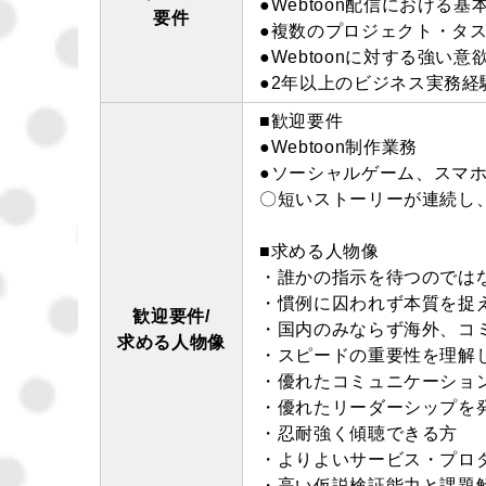
●Webtoon配信におけ
要件
●複数のプロジェクト・タ
●Webtoonに対する強い
●2年以上のビジネス実務経
■歓迎要件
●Webtoon制作業務
●ソーシャルゲーム、スマ
〇短いストーリーが連続し
■求める人物像
・誰かの指示を待つのでは
・慣例に囚われず本質を捉
歓迎要件/
・国内のみならず海外、コ
求める人物像
・スピードの重要性を理解
・優れたコミュニケーショ
・優れたリーダーシップを
・忍耐強く傾聴できる方
・よりよいサービス・プロ
・高い仮説検証能力と課題