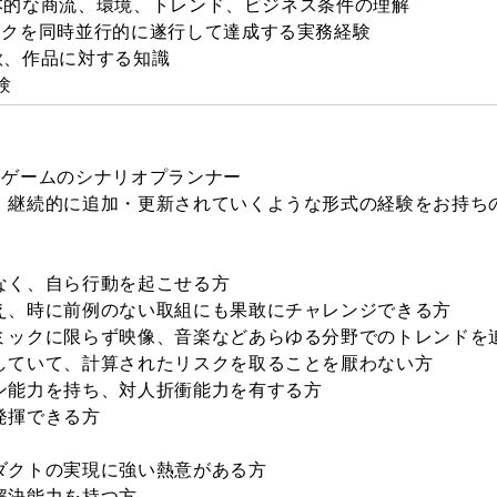
る基本的な商流、環境、トレンド、ビジネス条件の理解
スクを同時並行的に遂行して達成する実務経験
意欲、作品に対する知識
験
ホゲームのシナリオプランナー
、継続的に追加・更新されていくような形式の経験をお持ち
なく、自ら行動を起こせる方
え、時に前例のない取組にも果敢にチャレンジできる方
ミックに限らず映像、音楽などあらゆる分野でのトレンドを
していて、計算されたリスクを取ることを厭わない方
ン能力を持ち、対人折衝能力を有する方
発揮できる方
ダクトの実現に強い熱意がある方
解決能力を持つ方