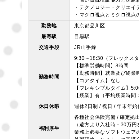
・テクノロジー・クリエイ
・マクロ視点とミクロ視点
勤務地
東京都品川区
最寄駅
目黒駅
交通手段
JR山手線
9:30～18:30（フレック
【標準労働時間】8時間
【勤務時間】就業及び終業
勤務時間
【コアタイム】なし
【フレキシブルタイム】5:00
【残業】有（平均残業時間：12
休日休暇
週休2日制 / 祝日 / 年末年
各種社会保険完備 / 確定拠
（遠方より入社時・30万円を
福利厚生
業務上必要なソフトウェア