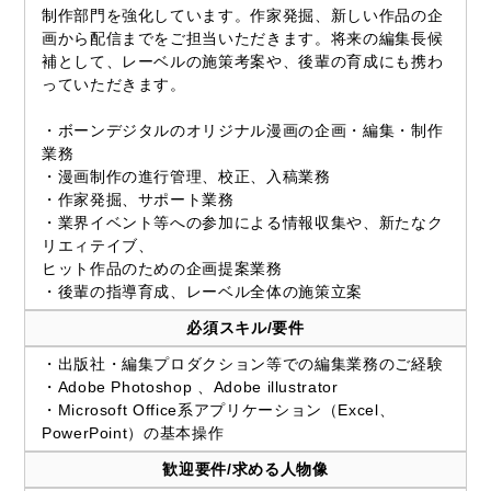
制作部門を強化しています。作家発掘、新しい作品の企
画から配信までをご担当いただきます。将来の編集長候
補として、レーベルの施策考案や、後輩の育成にも携わ
っていただきます。
・ボーンデジタルのオリジナル漫画の企画・編集・制作
業務
・漫画制作の進行管理、校正、入稿業務
・作家発掘、サポート業務
・業界イベント等への参加による情報収集や、新たなク
リエィテイブ、
ヒット作品のための企画提案業務
・後輩の指導育成、レーベル全体の施策立案
必須スキル/要件
・出版社・編集プロダクション等での編集業務のご経験
・Adobe Photoshop 、Adobe illustrator
・Microsoft Office系アプリケーション（Excel、
PowerPoint）の基本操作
歓迎要件/求める人物像