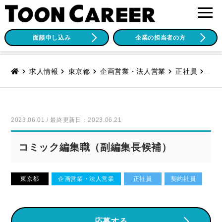
面談申し込み
企業の担当者の方
求人情報
東京都
企画営業・法人営業
正社員
契約
2023.06.01 / 最終更新日：2023.06.21
コミック編集職（副編集長候補）
東京都
企画営業・法人営業
正社員
契約社員
応募する