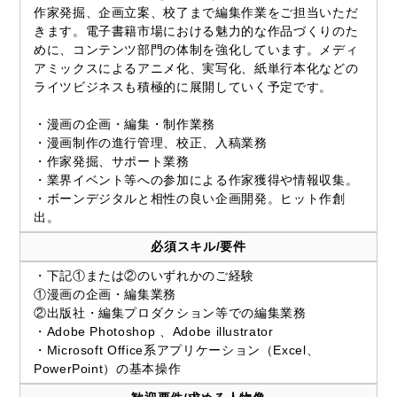
作家発掘、企画立案、校了まで編集作業をご担当いただ
きます。電子書籍市場における魅力的な作品づくりのた
めに、コンテンツ部門の体制を強化しています。メディ
アミックスによるアニメ化、実写化、紙単行本化などの
ライツビジネスも積極的に展開していく予定です。
・漫画の企画・編集・制作業務
・漫画制作の進行管理、校正、入稿業務
・作家発掘、サポート業務
・業界イベント等への参加による作家獲得や情報収集。
・ボーンデジタルと相性の良い企画開発。ヒット作創
出。
必須スキル/要件
・下記①または②のいずれかのご経験
①漫画の企画・編集業務
②出版社・編集プロダクション等での編集業務
・Adobe Photoshop 、Adobe illustrator
・Microsoft Office系アプリケーション（Excel、
PowerPoint）の基本操作