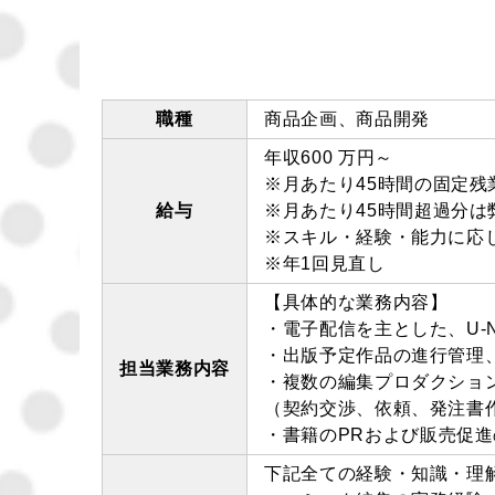
職種
商品企画、商品開発
年収600 万円～
※月あたり45時間の固定残業代
給与
※月あたり45時間超過分
※スキル・経験・能力に応
※年1回見直し
【具体的な業務内容】
・電子配信を主とした、U-
・出版予定作品の進行管理
担当業務内容
・複数の編集プロダクショ
（契約交渉、依頼、発注書
・書籍のPRおよび販売促
下記全ての経験・知識・理