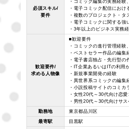
・コミック編集の実務経験
必須スキル/
・電子コミック配信におけ
要件
・複数のプロジェクト・タ
・電子コミックに関する強
・3年以上のビジネス実務
■歓迎要件
・コミックの進行管理経験
・ベストセラー作品の編集
・電子書店独占・先行型の
歓迎要件/
・IT企業あるいはITの利
求める人物像
・新規事業開発の経験
・異世界系コミックの編集
・小説投稿サイトのコミカ
・女性20代～30代向け恋
・男性20代～30代向けサ
勤務地
東京都品川区
最寄駅
目黒駅